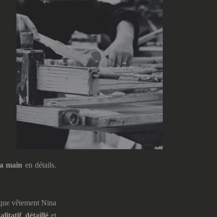
la main
en détails.
haque vêtement Nina
alitatif
,
détaillé
et