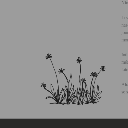
Nin
Les
nas
jou
mom
Int
méd
fai
Alo
se 