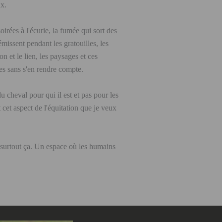
ux.
oirées à l'écurie, la fumée qui sort des
rémissent pendant les gratouilles, les
n et le lien, les paysages et ces
res sans s'en rendre compte.
 cheval pour qui il est et pas pour les
 cet aspect de l'équitation que je veux
 surtout ça. Un espace où les humains