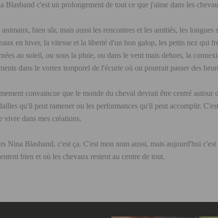
a Blasband c'est un prolongement de tout ce que j'aime dans les cheva
 animaux, bien sûr, mais aussi les rencontres et les amitiés, les longues s
eaux en hiver, la vitesse et la liberté d'un bon galop, les petits nez qui f
rnées au soleil, ou sous la pluie, ou dans le vent mais dehors, la connexio
ents dans le vortex temporel de l'écurie où on pourrait passer des heu
imement convaincue que le monde du cheval devrait être centré autour du
ailles qu'il peut ramener ou les performances qu'il peut accomplir. C'est
re vivre dans mes créations.
rs Nina Blasband, c'est ça. C'est mon nom aussi, mais aujourd'hui c'est
sentent bien et où les chevaux restent au centre de tout.