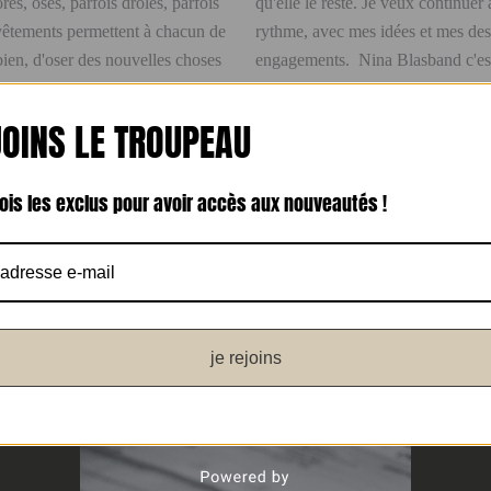
s, osés, parfois drôles, parfois
qu'elle le reste. Je veux continuer
vêtements permettent à chacun de
rythme, avec mes idées et mes des
 bien, d'oser des nouvelles choses
engagements. Nina Blasband c'est 
et surtout, amoureuses des cheva
OINS LE TROUPEAU
çois les exclus pour avoir accès aux nouveautés !
je rejoins