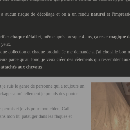
 on a aucun risque de décollage et on a un rendu
naturel
et l'impress
rifier
chaque détail
et, même après presque 4 ans, ça reste
magique
d
s yeux.
que collection et chaque produit. Je me demande si j'ai choisi le bon 
eurs parce qu'au fond, je veux créer des vêtements qui ressemblent au
t
attachés aux chevaux
.
t je suis le genre de personne qui a toujours un
ckage saturé tellement je prends des photos
 le permis et je vis pour mon chien, Cali
ans mon lit, patauger dans les flaques et