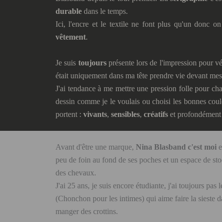
durable
dans le temps.
Ici, l'encre et le textile ne font plus qu'un donc
vêtement
.
Je suis
toujours
présente lors de l'impression pour vé
était uniquement dans ma tête prendre vie devant me
J'ai tendance à me mettre une pression folle pour cha
dessin comme je le voulais ou choisi les bonnes coul
portent :
vivants
,
sensibles
,
créatifs
et profondémen
Avant d'être une marque,
Nina Blasband c'est moi
e
peu de foin au fond de ses poches et un espace de sto
des chevaux.
J'ai 25 ans, je suis encore étudiante, j'ai toujours pas
(Chonchon pour les intimes) qui aime faire la sieste d
manger des crottins.