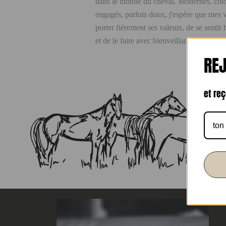
dans le monde du cheval. Modernes, coloré
engagés, parfois doux, j'espère que mes 
porter fièrement ses valeurs, de se sentir
et de le faire avec bienveillance.
REJ
et re