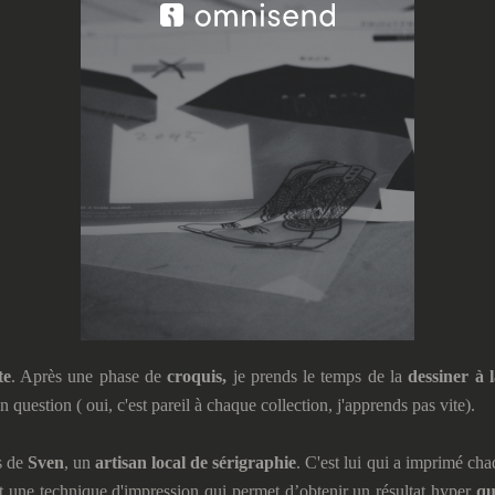
te
. Après une phase de
croquis,
je prends le temps de la
dessiner à 
n question ( oui, c'est pareil à chaque collection, j'apprends pas vite).
s de
Sven
, un
artisan local de
sérigraphie
. C'est lui qui a imprimé c
st une technique d'impression qui permet d’obtenir un résultat hyper
qu