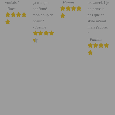
voulais
."
ça n’a que
- Manon
crewneck ! je
- Nora
confirmé
ne pensais
mon coup de
pas que ce
coeur."
style m'irait
- Justine
mais j'adore.
"
- Pauline
Un monde du cheval pour les chevaux
Un monde du cheval où chacun et chacune se sent bien
Un monde du cheval varié, coloré, mélangé et ouvert
Un monde du cheval accessible
Un monde du cheval qui ne détruit pas la nature
Un monde du cheval qui élève et encourage
Un monde du cheval doux, respectueux et bienveillant
Un monde du cheval pour nous