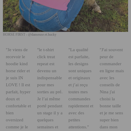
HORSE FIRST - @danseuse.et.hucky
S
"Je viens de
"le t-shirt
"La qualité
"J'ai souvent
recevoir le
click treat
est parfaite,
peur de
hoodie kind
repeat est
les designs
commander
horse rider et
devenu un
sont uniques
en ligne mais
je suis IN
indispensable
et originaux
avec les
LOVE ! Il est
pour mes
et j’ai reçu
conseils de
parfait, hyper
sorties au pré.
toutes mes
Nina j'ai
doux et
Je l’ai même
commandes
choisi la
confortable et
porté pendant
rapidement et
bonne taille
bien
un stage il y a
avec des
et je me sens
oversized
quelques
petites
super bien
comme je le
semaines et
attentions."
dans mon